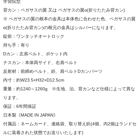
学習院型
背カン：ペガサスの翼 又は ペガサスの翼α(折りたたみ背カン)
※ ペガサスの翼の根本の金具は本体色に合わせた色、ペガサスの翼
α(折りたたみ背カン)の根元の金具はシルバーになります。
錠前：ワンタッチオートロック
持ち手：有り
Dカン：左肩ベルト、ポケット内
ナスカン：本体両サイド、右肩ベルト
反射材：前締めベルト、鋲、肩ベルトDカンパーツ
内寸：約W23.5×H32×D12.5cm
重量：約1240～1260g ※生地、泊、背カンなど仕様によって異な
ります。
保証：6年間保証
日本製《MADE IN JAPAN》
付属品：ネームカード、連絡袋、取り替え鋲(4個、内2個はランドセ
ルに装着された状態でお送りいたします)