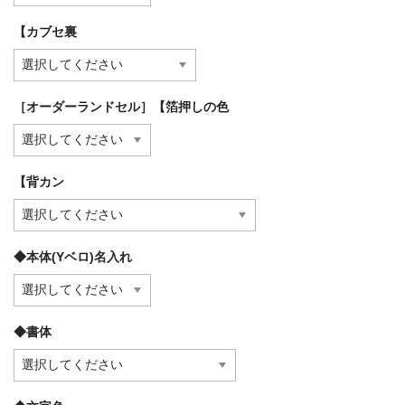
【カブセ裏
［オーダーランドセル］【箔押しの色
【背カン
◆本体(Yベロ)名入れ
◆書体